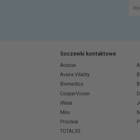
Soczewki kontaktowe
Acuvue
A
Avaira Vitality
B
Biomedics
B
CooperVision
D
iWear
J
Miru
M
Proclear
P
TOTAL30