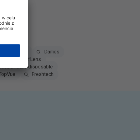
Biofinity
Dailies
rue
SofLens
MyDay daily disposable
TopVue
Freshtech