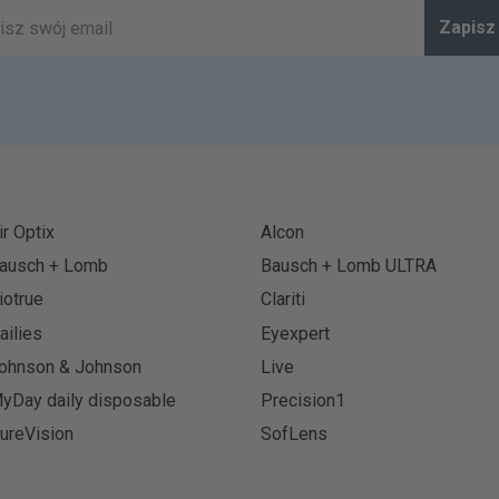
Zapisz 
ir Optix
Alcon
ausch + Lomb
Bausch + Lomb ULTRA
iotrue
Clariti
ailies
Eyexpert
ohnson & Johnson
Live
yDay daily disposable
Precision1
ureVision
SofLens