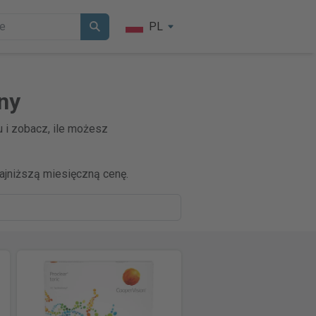
PL
ny
 i zobacz, ile możesz
jniższą miesięczną cenę.