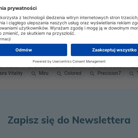
46,60 zł za miesiąc
44,83 zł za miesiąc
Porównaj 5 ceny
Porównaj 4 ceny
kiwania
on
Bausch + Lomb
CooperVision
Menicon
xpert
atrea
Air Optix
PureVision
Biot
Clariti
Bausch + Lomb ULTRA
Biomedics
ira Vitality
Miru
Colored
Precision7
Zapisz się do Newslettera