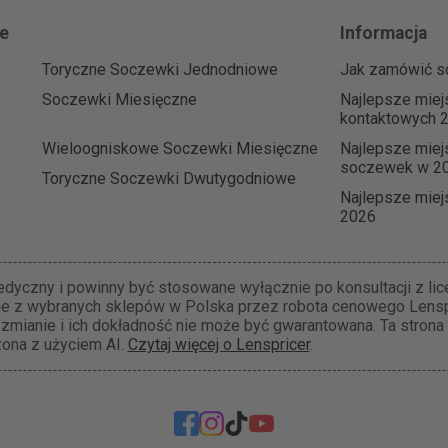
e
Informacja
Toryczne Soczewki Jednodniowe
Jak zamówić s
Soczewki Miesięczne
Najlepsze mie
kontaktowych 
Wieloogniskowe Soczewki Miesięczne
Najlepsze miej
soczewek w 2
Toryczne Soczewki Dwutygodniowe
Najlepsze miej
2026
yczny i powinny być stosowane wyłącznie po konsultacji z li
ne z wybranych sklepów w Polska przez robota cenowego Lenspr
 zmianie i ich dokładność nie może być gwarantowana. Ta strona
ona z użyciem AI.
Czytaj więcej o Lenspricer
.