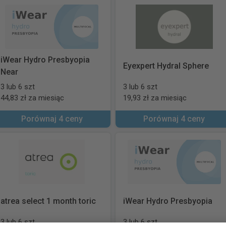
iWear Hydro Presbyopia
Eyexpert Hydral Sphere
Near
3 lub 6 szt
3 lub 6 szt
44,83 zł za miesiąc
19,93 zł za miesiąc
Porównaj 4 ceny
Porównaj 4 ceny
atrea select 1 month toric
iWear Hydro Presbyopia
3 lub 6 szt
3 lub 6 szt