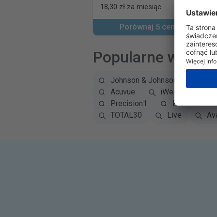
18,30 zł za miesiąc
Porównaj 5 ceny
Popularne wyszu
Johnson & Johnson
Alc
Acuvue
iWear
Eye
Precision1
Proclear
TOTAL30
Live
Ava