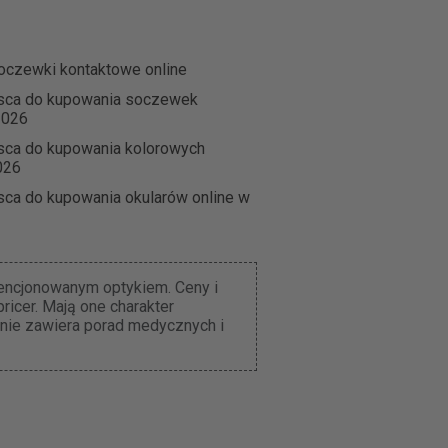
oczewki kontaktowe online
jsca do kupowania soczewek
2026
sca do kupowania kolorowych
026
sca do kupowania okularów online w
cencjonowanym optykiem. Ceny i
icer. Mają one charakter
 nie zawiera porad medycznych i