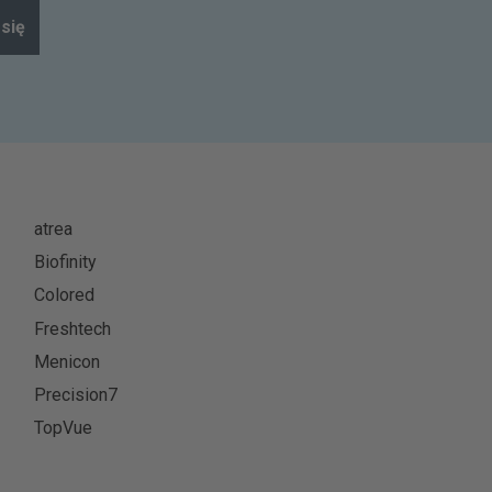
się
atrea
Biofinity
Colored
Freshtech
Menicon
Precision7
TopVue