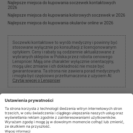
Najlepsze miejsca do kupowania soczewek kontaktowych
2026
Najlepsze miejsca do kupowania kolorowych soczewek w 2026
Najlepsze miejsca do kupowania okularów online w 2026
Soczewki kontaktowe to wyrób medyczny i powinny być
stosowane wyłącznie po konsultacji z licencjonowanym
optykiem. Ceny i rabaty są codziennie aktualizowane z
wybranych sklepów w Polska przez robota cenowego
Lenspricer. Mają one charakter wyłącznie orientacyjny,
mogą ulec zmianie i ich dokładność nie może być
gwarantowana. Ta strona nie zawiera porad medycznych
i mogła być częściowo przetłumaczona z użyciem AI.
Czytaj więcej o Lenspricer
.
Ustawienia plików cookie
Możemy otrzymać prowizję, jeśli użyjesz jednego z
naszych linków do dokonania zakupu.