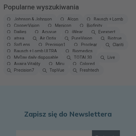
Popularne wyszukiwania
Johnson & Johnson
Alcon
Bausch + Lomb
CooperVision
Menicon
Biofinity
Dailies
Acuvue
iWear
Eyexpert
atrea
Air Optix
PureVision
Biotrue
SofLens
Precision1
Proclear
Clariti
Bausch + Lomb ULTRA
Biomedics
MyDay daily disposable
TOTAL30
Live
Avaira Vitality
Miru
Colored
Precision7
TopVue
Freshtech
Zapisz się do Newslettera