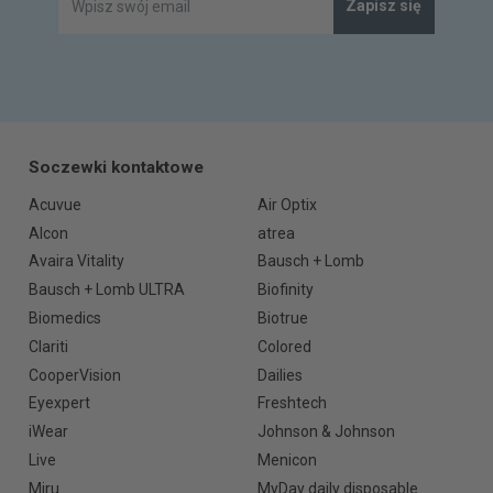
Zapisz się
Soczewki kontaktowe
Acuvue
Air Optix
Alcon
atrea
Avaira Vitality
Bausch + Lomb
Bausch + Lomb ULTRA
Biofinity
Biomedics
Biotrue
Clariti
Colored
CooperVision
Dailies
Eyexpert
Freshtech
iWear
Johnson & Johnson
Live
Menicon
Miru
MyDay daily disposable