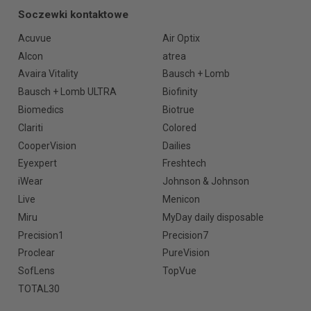
Soczewki kontaktowe
Acuvue
Air Optix
Alcon
atrea
Avaira Vitality
Bausch + Lomb
Bausch + Lomb ULTRA
Biofinity
Biomedics
Biotrue
Clariti
Colored
CooperVision
Dailies
Eyexpert
Freshtech
iWear
Johnson & Johnson
Live
Menicon
Miru
MyDay daily disposable
Precision1
Precision7
Proclear
PureVision
SofLens
TopVue
TOTAL30