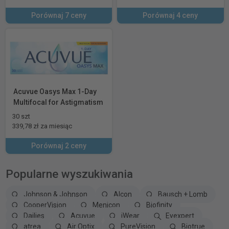
Porównaj 7 ceny
Porównaj 4 ceny
Acuvue Oasys Max 1-Day
Multifocal for Astigmatism
30 szt
339,78 zł za miesiąc
Porównaj 2 ceny
Popularne wyszukiwania
Johnson & Johnson
Alcon
Bausch + Lomb
CooperVision
Menicon
Biofinity
Dailies
Acuvue
iWear
Eyexpert
atrea
Air Optix
PureVision
Biotrue