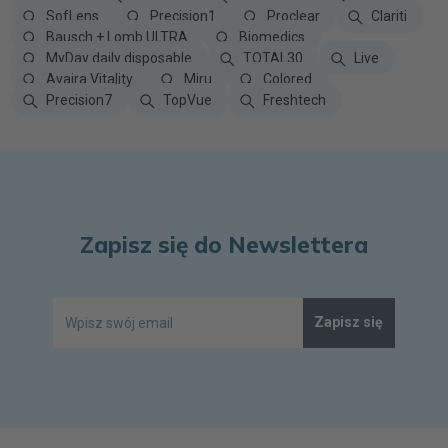
SofLens
Precision1
Proclear
Clariti
Bausch + Lomb ULTRA
Biomedics
MyDay daily disposable
TOTAL30
Live
Avaira Vitality
Miru
Colored
Precision7
TopVue
Freshtech
Zapisz się do Newslettera
Zapisz się