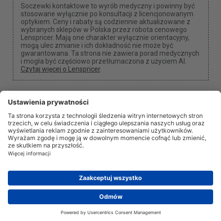
Soczewki kontaktowe to wyrób medyczny i powinny być
stosowane wyłącznie po konsultacji z licencjonowanym
optykiem. Ceny i rabaty są codziennie aktualizowane z
wybranych sklepów w Polska przez robota cenowego
Lenspricer. Mają one charakter wyłącznie orientacyjny,
mogą ulec zmianie i ich dokładność nie może być
gwarantowana. Ta strona nie zawiera porad medycznych
i mogła być częściowo przetłumaczona z użyciem AI.
Czytaj więcej o Lenspricer
.
Ustawienia plików cookie
Możemy otrzymać prowizję, jeśli użyjesz jednego z
naszych linków do dokonania zakupu.
O nas
Aktualności
Informacja
Prywatność
Prawne
info@lenspricer.pl
PL
© 2026
Lenspricer
DK44428156