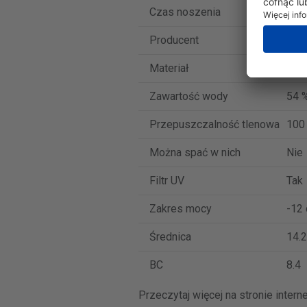
Czas noszenia
Soc
Producent
Coo
Materiał
Sten
Zawartość wody
54 
Przepuszczalność tlenowa
100
Można spać w nich
Nie
Filtr UV
Tak
Zakres mocy
-12 
Średnica
14.2
BC
8.4
Przeczytaj więcej na stronie inter