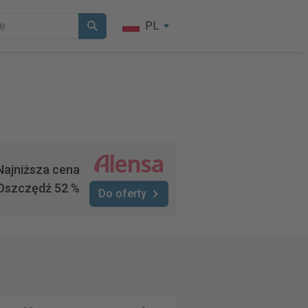
PL
Najniższa cena
Oszczędź 52 %
Do oferty