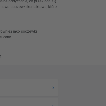
lne oddychanie, co przekłada się
dniowe soczewki kontaktowe, które
również jako soczewki
zucane.
.