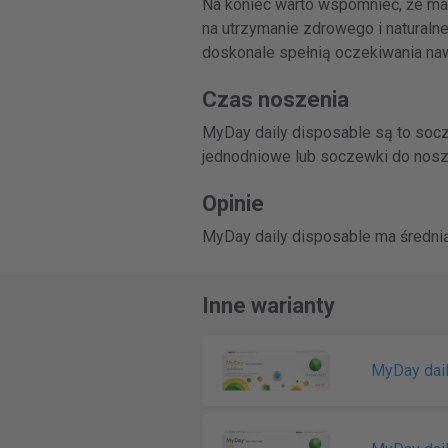
Na koniec warto wspomnieć, że mat
na utrzymanie zdrowego i natural
doskonale spełnią oczekiwania na
Czas noszenia
MyDay daily disposable są to soc
jednodniowe lub soczewki do nosze
Opinie
MyDay daily disposable ma średnią
Inne warianty
MyDay dail