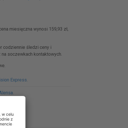
cena miesięczna wynosi 159,93 zł,
 codziennie śledzi ceny i
z na soczewkach kontaktowych.
we.
ision Express
.
 Alensa
.