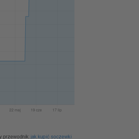
ty przewodnik:
jak kupić soczewki