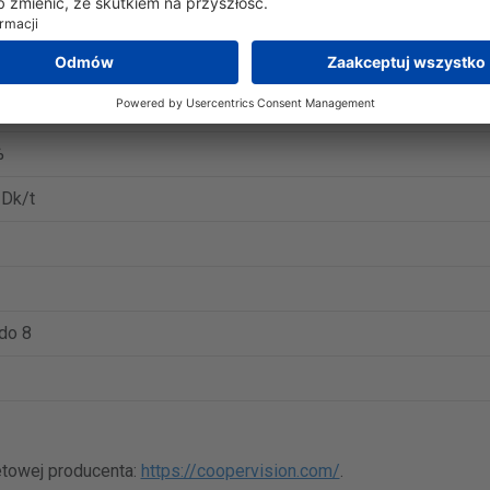
zewka jednodniowa
perVision
filcon A
%
 Dk/t
do 8
netowej producenta:
https://coopervision.com/
.