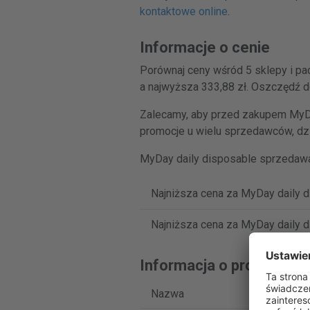
kontaktowe online
.
Informacje o cenie
Porównaj ceny wśród 5 sklepy i pa
a najwyższa 333,88 zł. Oszczędź d
Zalecamy, aby przed zakupem MyDa
promocje u wielu sprzedawców, dzi
MyDay daily disposable sprzedawa
Najniższa cena za MyDay daily d
Najniższa cena za MyDay daily d
Informacja o produkcie
Nazwa
MyD