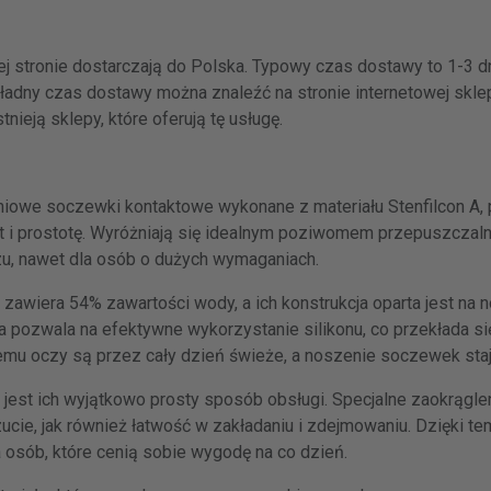
j stronie dostarczają do Polska. Typowy czas dostawy to 1-3 dn
adny czas dostawy można znaleźć na stronie internetowej sklep
ieją sklepy, które oferują tę usługę.
niowe soczewki kontaktowe wykonane z materiału Stenfilcon A,
t i prostotę. Wyróżniają się idealnym poziwomem przepuszczalno
u, nawet dla osób o dużych wymaganiach.
awiera 54% zawartości wody, a ich konstrukcja oparta jest na 
gia pozwala na efektywne wykorzystanie silikonu, co przekłada 
temu oczy są przez cały dzień świeże, a noszenie soczewek sta
st ich wyjątkowo prosty sposób obsługi. Specjalne zaokrąglen
ucie, jak również łatwość w zakładaniu i zdejmowaniu. Dzięki 
 osób, które cenią sobie wygodę na co dzień.