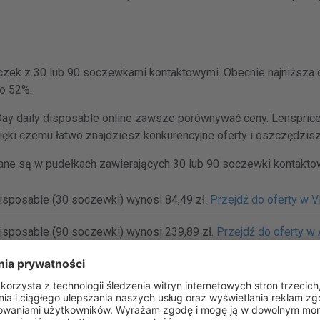
czek z 30 lub 90 soczewkami kontaktowymi. Obecnie najniższa 
o 52%.
y daily disposable online zawsze porównywać ceny. Lenspricer
ęki czemu łatwo znajdziesz konkurencyjne oferty i oszczędzis
ne są w pudełkach zawierających 30 lub 90 soczewki kontakto
isposable (30 soczewki) wynosi 84,49 zł.
Przejdź do oferty w V
isposable (90 soczewki) wynosi 239,89 zł.
Przejdź do oferty w
ay daily disposable