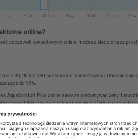
aktowe online?
ować soczewek kontaktowych online, możesz śledzić nasz pros
czek z 30, 90 lub 180 soczewkami kontaktowymi. Obecnie najni
 Oszczędź do 53%.
es AquaComfort Plus online zawsze porównywać ceny. Lensprice
ęki czemu łatwo znajdziesz konkurencyjne oferty i oszczędzis
wane są w pudełkach zawierających 30, 90 lub 180 soczewki ko
omfort Plus (30 soczewki) wynosi 65,99 zł.
Przejdź do oferty w