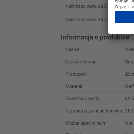
Najniższa cena za Dailies AquaC
Najniższa cena za Dailies AquaC
Informacja o produkcie
Nazwa
Dail
Czas noszenia
Soc
Producent
Alc
Materiał
Nelf
Zawartość wody
69 
Przepuszczalność tlenowa
26 D
Można spać w nich
Nie