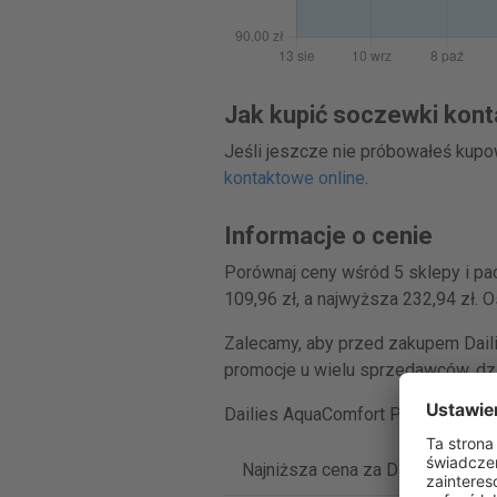
Jak kupić soczewki kont
Jeśli jeszcze nie próbowałeś kup
kontaktowe online
.
Informacje o cenie
Porównaj ceny wśród 5 sklepy i pa
109,96 zł, a najwyższa 232,94 zł.
Zalecamy, aby przed zakupem Daili
promocje u wielu sprzedawców, dzi
Dailies AquaComfort Plus sprzeda
Najniższa cena za Dailies AquaC