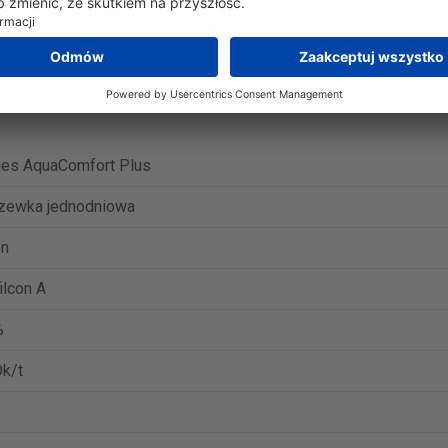
omfort Plus (90 soczewki) wynosi 169,00 zł.
Przejdź do oferty 
omfort Plus (180 soczewki) wynosi 329,89 zł.
Przejdź do oferty
ies AquaComfort Plus
zewka jednodniowa
on
ilcon A
%
k/t