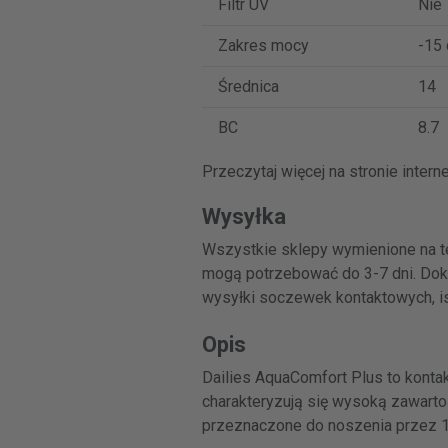
Filtr UV
Nie
Zakres mocy
-15 
Średnica
14
BC
8.7
Przeczytaj więcej na stronie inter
Wysyłka
Wszystkie sklepy wymienione na te
mogą potrzebować do 3-7 dni. Dokł
wysyłki soczewek kontaktowych, istn
Opis
Dailies AquaComfort Plus to kont
charakteryzują się wysoką zawarto
przeznaczone do noszenia przez 1