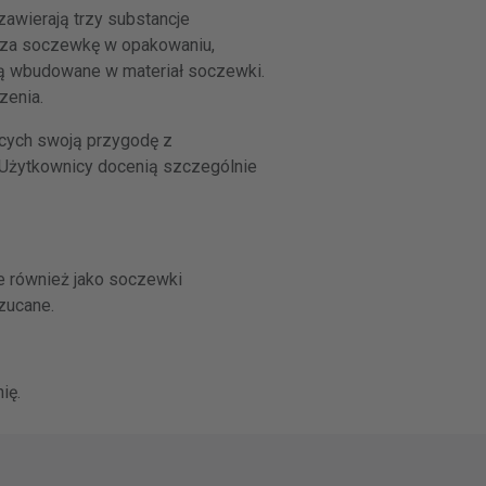
zawierają trzy substancje
acza soczewkę w opakowaniu,
są wbudowane w materiał soczewki.
zenia.
ących swoją przygodę z
. Użytkownicy docenią szczególnie
e również jako soczewki
zucane.
ię.