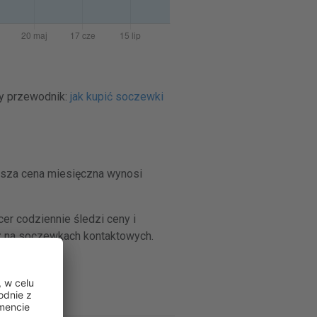
ty przewodnik:
jak kupić soczewki
ższa cena miesięczna wynosi
r codziennie śledzi ceny i
z na soczewkach kontaktowych.
ntaktowe.
 Kontaktowe
.