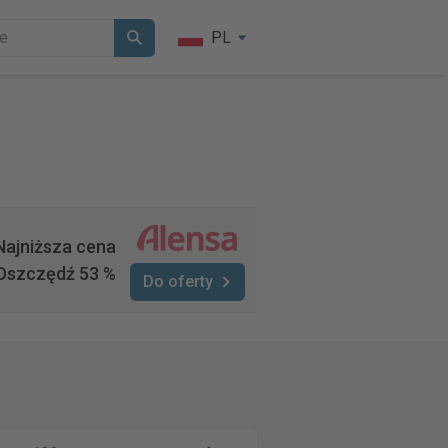
PL
Najniższa cena
Oszczędź 53 %
Do oferty