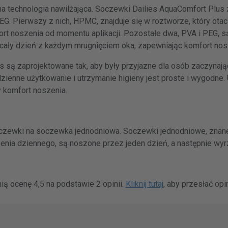
na technologia nawilżająca. Soczewki Dailies AquaComfort Plus 
EG. Pierwszy z nich, HPMC, znajduje się w roztworze, który ot
rt noszenia od momentu aplikacji. Pozostałe dwa, PVA i PEG, 
cały dzień z każdym mrugnięciem oka, zapewniając komfort nos
 są zaprojektowane tak, aby były przyjazne dla osób zaczynaj
ienne użytkowanie i utrzymanie higieny jest proste i wygodne
y komfort noszenia.
oczewki na soczewka jednodniowa. Soczewki jednodniowe, znan
nia dziennego, są noszone przez jeden dzień, a następnie wyr
ą ocenę 4,5 na podstawie 2 opinii.
Kliknij tutaj
, aby przesłać opin