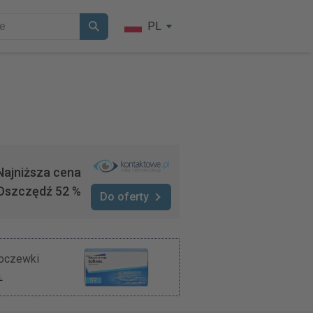
PL
Najniższa cena
Oszczędź 52 %
Do oferty
soczewki
.