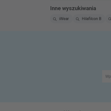
Inne wyszukiwania
iWear
Hilafilcon B