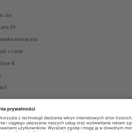
ar Joy
Lens 59
zewka miesięczna
sch + Lomb
filcon B
%
k/t
o 6