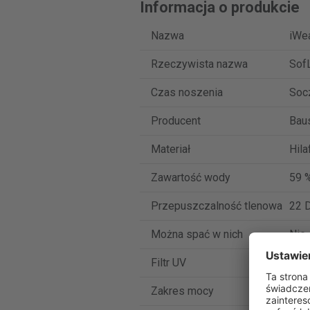
Informacja o produkcie
Nazwa
iWe
Rzeczywista nazwa
Sof
Czas noszenia
Soc
Producent
Bau
Materiał
Hila
Zawartość wody
59 
Przepuszczalność tlenowa
22 D
Można spać w nich
Nie
Filtr UV
Nie
Zakres mocy
-9 d