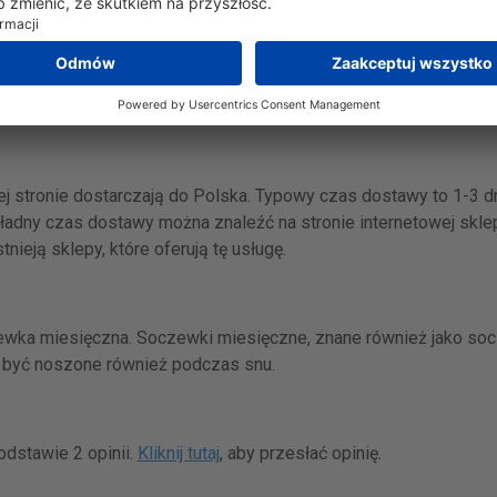
netowej producenta:
https://www.bausch.com/
.
j stronie dostarczają do Polska. Typowy czas dostawy to 1-3 dn
adny czas dostawy można znaleźć na stronie internetowej sklep
ieją sklepy, które oferują tę usługę.
ewka miesięczna. Soczewki miesięczne, znane również jako so
ą być noszone również podczas snu.
odstawie 2 opinii.
Kliknij tutaj
, aby przesłać opinię.