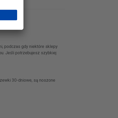
i, podczas gdy niektóre sklepy
u. Jeśli potrzebujesz szybkiej
czewki 30-dniowe, są noszone