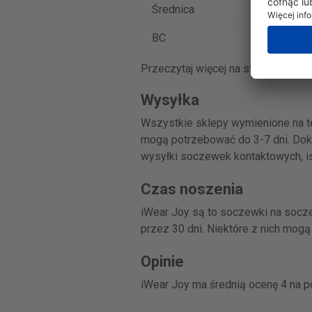
Średnica
14.2
BC
8.6
Przeczytaj więcej na stronie inter
Wysyłka
Wszystkie sklepy wymienione na te
mogą potrzebować do 3-7 dni. Dokł
wysyłki soczewek kontaktowych, istn
Czas noszenia
iWear Joy są to soczewki na socz
przez 30 dni. Niektóre z nich mog
Opinie
iWear Joy ma średnią ocenę 4 na p