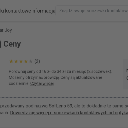
ki kontaktowe
Informacja
ar Joy
j Ceny
(2)
Porównaj ceny od 16 zł do 34 zł za miesiąc (2 soczewek).
Możemy otrzymać prowizję. Ceny są aktualizowane
codziennie.
Czytaj więcej
.
 sprzedawany pod nazwą
SofLens 59
, ale to dokładnie te same 
iach.
Dowiedz się więcej o soczewkach kontaktowych od optyka