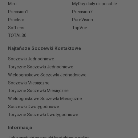
Miru
MyDay daily disposable
Precision1
Precision7
Proclear
PureVision
SofLens
TopVue
TOTAL30
Najtańsze Soczewki Kontaktowe
Soczewki Jednodniowe
Toryczne Soczewki Jednodniowe
Wieloogniskowe Soczewki Jednodniowe
Soczewki Miesięczne
Toryczne Soczewki Miesięczne
Wieloogniskowe Soczewki Miesięczne
Soczewki Dwutygodniowe
Toryczne Soczewki Dwutygodniowe
Informacja
Jak zamówić soczewki kontaktowe online