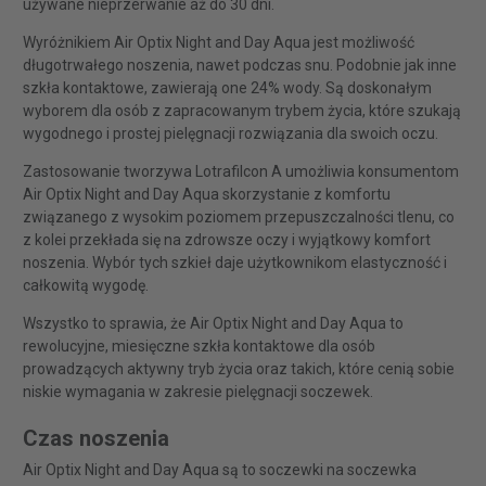
używane nieprzerwanie aż do 30 dni.
Wyróżnikiem Air Optix Night and Day Aqua jest możliwość
długotrwałego noszenia, nawet podczas snu. Podobnie jak inne
szkła kontaktowe, zawierają one 24% wody. Są doskonałym
wyborem dla osób z zapracowanym trybem życia, które szukają
wygodnego i prostej pielęgnacji rozwiązania dla swoich oczu.
Zastosowanie tworzywa Lotrafilcon A umożliwia konsumentom
Air Optix Night and Day Aqua skorzystanie z komfortu
związanego z wysokim poziomem przepuszczalności tlenu, co
z kolei przekłada się na zdrowsze oczy i wyjątkowy komfort
noszenia. Wybór tych szkieł daje użytkownikom elastyczność i
całkowitą wygodę.
Wszystko to sprawia, że Air Optix Night and Day Aqua to
rewolucyjne, miesięczne szkła kontaktowe dla osób
prowadzących aktywny tryb życia oraz takich, które cenią sobie
niskie wymagania w zakresie pielęgnacji soczewek.
Czas noszenia
Air Optix Night and Day Aqua są to soczewki na soczewka