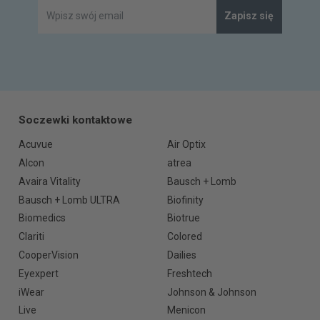
Zapisz się
Soczewki kontaktowe
Acuvue
Air Optix
Alcon
atrea
Avaira Vitality
Bausch + Lomb
Bausch + Lomb ULTRA
Biofinity
Biomedics
Biotrue
Clariti
Colored
CooperVision
Dailies
Eyexpert
Freshtech
iWear
Johnson & Johnson
Live
Menicon