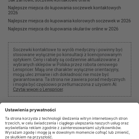
Najlepsze miejsca do kupowania soczewek kontaktowych
2026
Najlepsze miejsca do kupowania kolorowych soczewek w 2026
Najlepsze miejsca do kupowania okularów online w 2026
Soczewki kontaktowe to wyrób medyczny i powinny być
stosowane wyłącznie po konsultacji z licencjonowanym
optykiem. Ceny i rabaty są codziennie aktualizowane z
wybranych sklepów w Polska przez robota cenowego
Lenspricer. Mają one charakter wyłącznie orientacyjny,
mogą ulec zmianie i ich dokładność nie może być
gwarantowana. Ta strona nie zawiera porad medycznych
i mogła być częściowo przetłumaczona z użyciem AI.
Czytaj więcej o Lenspricer
.
Ustawienia plików cookie
Możemy otrzymać prowizję, jeśli użyjesz jednego z