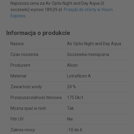
Najniższa cena za Air Optix Night and Day Aqua (6
soczewki) wynosi 189,09 zł.
Przejdź do oferty w Vision
Express
.
Informacja o produkcie
Nazwa
Air Optix Night and Day Aqua
Czas noszenia
Soczewka miesięczna
Producent
Alcon
Materiał
Lotrafilcon A
Zawartość wody
24 %
Przepuszczalność tlenowa
175 Dk/t
Można spać w nich
Tak
Filtr UV
Nie
Zakres mocy
-10 do 6