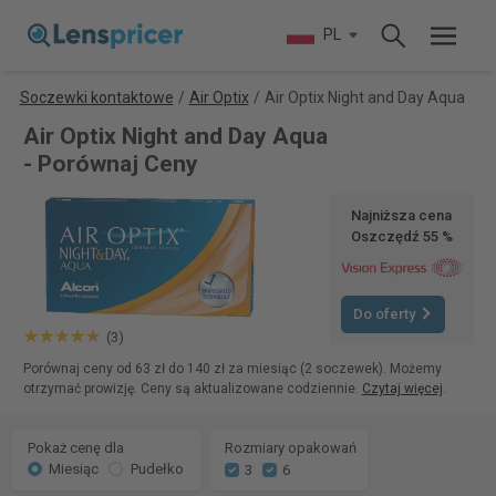
PL
Soczewki kontaktowe
/
Air Optix
/
Air Optix Night and Day Aqua
Air Optix Night and Day Aqua
- Porównaj Ceny
Najniższa cena
Oszczędź 55 %
Do oferty
(3)
Porównaj ceny od 63 zł do 140 zł za miesiąc (2 soczewek). Możemy
otrzymać prowizję. Ceny są aktualizowane codziennie.
Czytaj więcej
.
Pokaż cenę dla
Rozmiary opakowań
Miesiąc
Pudełko
3
6