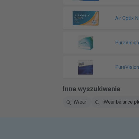
Air Optix 
PureVisio
PureVision
Inne wyszukiwania
iWear
iWear balance pl