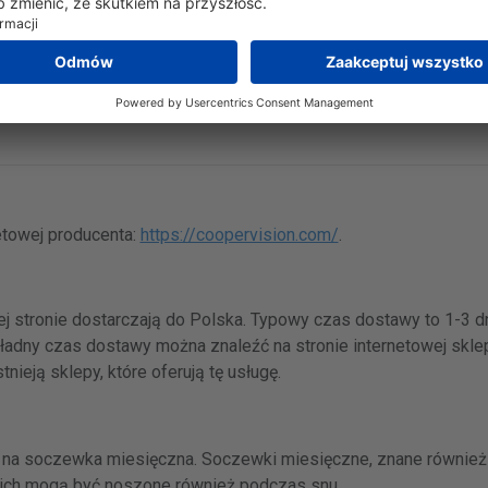
do 8
netowej producenta:
https://coopervision.com/
.
j stronie dostarczają do Polska. Typowy czas dostawy to 1-3 dn
adny czas dostawy można znaleźć na stronie internetowej sklep
ieją sklepy, które oferują tę usługę.
i na soczewka miesięczna. Soczewki miesięczne, znane również
nich mogą być noszone również podczas snu.