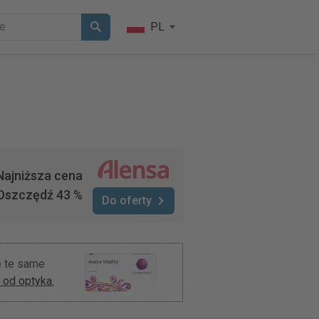
PL
Najniższa cena
Oszczędź 43 %
Do oferty
ie te same
od optyka.