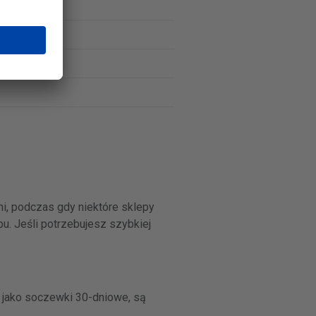
i, podczas gdy niektóre sklepy
u. Jeśli potrzebujesz szybkiej
 jako soczewki 30-dniowe, są