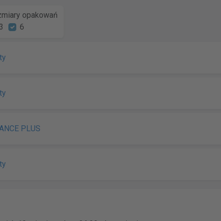
miary opakowań
3
6
ty
ty
ANCE PLUS
ty