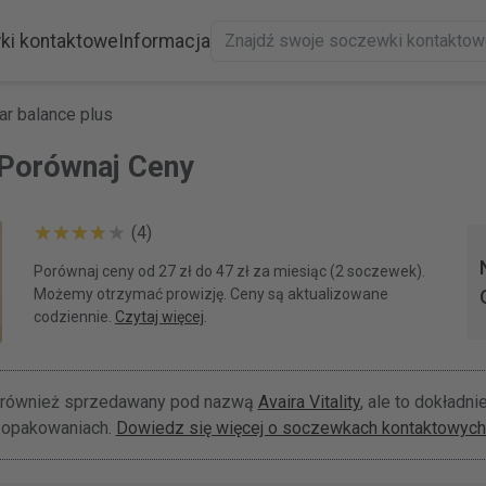
ki kontaktowe
Informacja
ar balance plus
 Porównaj Ceny
(4)
Porównaj ceny od 27 zł do 47 zł za miesiąc (2 soczewek).
Możemy otrzymać prowizję. Ceny są aktualizowane
codziennie.
Czytaj więcej
.
 również sprzedawany pod nazwą
Avaira Vitality
, ale to dokładn
 opakowaniach.
Dowiedz się więcej o soczewkach kontaktowych 