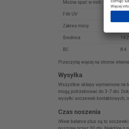
Można spać w nich
Nie
Filtr UV
Tak
Zakres mocy
-12 
Średnica
14.2
BC
8.4
Przeczytaj więcej na stronie inter
Wysyłka
Wszystkie sklepy wymienione na te
mogą potrzebować do 3-7 dni. Dokł
wysyłki soczewek kontaktowych, istn
Czas noszenia
iWear balance plus są to soczewk
noszone przez 30 dni. Niektóre z 