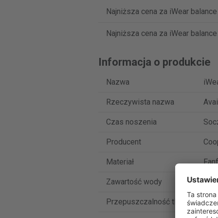
Najniższa cena za iWear balance
Najniższa cena za iWear balance
Informacja o produkcie
Nazwa
iWea
Rzeczywista nazwa
Avai
Czas noszenia
Soc
Producent
Coo
Materiał
Fanf
Zawartość wody
55 
Przepuszczalność tlenowa
110