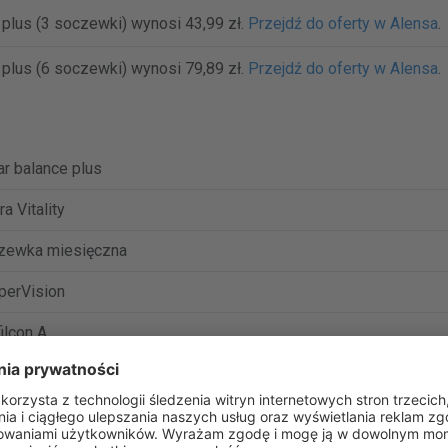
 plus (3 soczewki) wynosi 43,99 zł.
Przejdź do oferty w Alensa
.
 plus (6 soczewki) wynosi 79,89 zł.
Przejdź do oferty w Alensa
.
r balance plus
ra Vitality
zewka miesięczna
perVision
ilcon A
%
 Dk/t