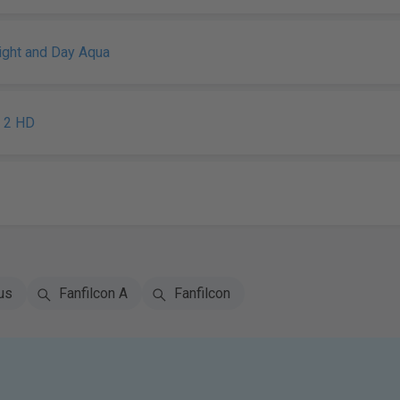
Night and Day Aqua
n 2 HD
us
Fanfilcon A
Fanfilcon