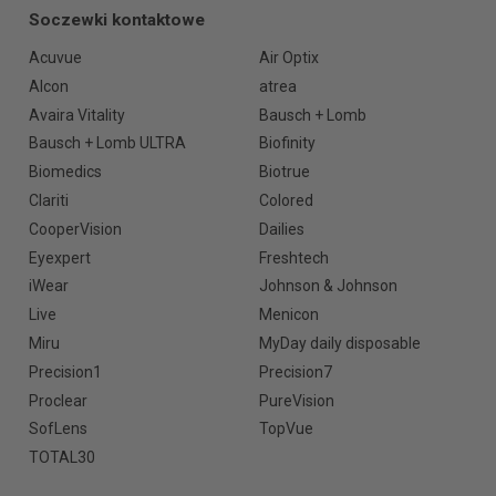
Soczewki kontaktowe
Acuvue
Air Optix
Alcon
atrea
Avaira Vitality
Bausch + Lomb
Bausch + Lomb ULTRA
Biofinity
Biomedics
Biotrue
Clariti
Colored
CooperVision
Dailies
Eyexpert
Freshtech
iWear
Johnson & Johnson
Live
Menicon
Miru
MyDay daily disposable
Precision1
Precision7
Proclear
PureVision
SofLens
TopVue
TOTAL30