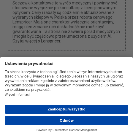
Soczewki kontaktowe to wyrób medyczny i powinny być
stosowane wyłącznie po konsultacji z licencjonowanym
optykiem. Ceny i rabaty są codziennie aktualizowane z
wybranych sklepów w Polska przez robota cenowego
Lenspricer. Mają one charakter wyłącznie orientacyjny,
mogą ulec zmianie i ich dokładność nie może być
gwarantowana. Ta strona nie zawiera porad medycznych
i mogła być częściowo przetłumaczona z użyciem AI.
Czytaj więcej o Lenspricer
.
Ustawienia plików cookie
Możemy otrzymać prowizję, jeśli użyjesz jednego z
naszych linków do dokonania zakupu.
O nas
Aktualności
Informacja
Prywatność
Prawne
info@lenspricer.pl
PL
© 2026
Lenspricer
DK44428156