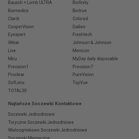
Bausch + Lomb ULTRA
Biofinity
Biomedics
Biotrue
Clariti
Colored
CooperVision
Dailies
Eyexpert
Freshtech
iWear
Johnson & Johnson
Live
Menicon
Miru
MyDay daily disposable
Precision1
Precision7
Proclear
PureVision
SofLens
TopVue
TOTAL30
Najtańsze Soczewki Kontaktowe
Soczewki Jednodniowe
Toryczne Soczewki Jednodniowe
Wieloogniskowe Soczewki Jednodniowe
Soczewki Miesięczne