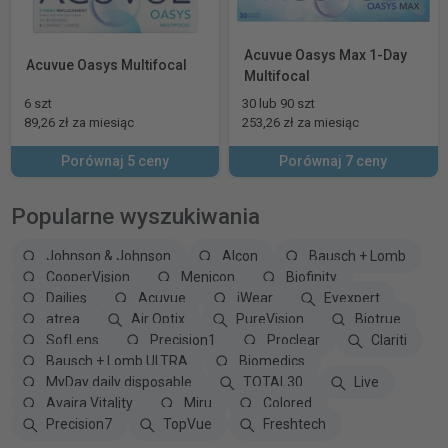
Acuvue Oasys Max 1-Day
Acuvue Oasys Multifocal
Multifocal
6 szt
30 lub 90 szt
89,26 zł za miesiąc
253,26 zł za miesiąc
Porównaj 5 ceny
Porównaj 7 ceny
Popularne wyszukiwania
Johnson & Johnson
Alcon
Bausch + Lomb
CooperVision
Menicon
Biofinity
Dailies
Acuvue
iWear
Eyexpert
atrea
Air Optix
PureVision
Biotrue
SofLens
Precision1
Proclear
Clariti
Bausch + Lomb ULTRA
Biomedics
MyDay daily disposable
TOTAL30
Live
Avaira Vitality
Miru
Colored
Precision7
TopVue
Freshtech