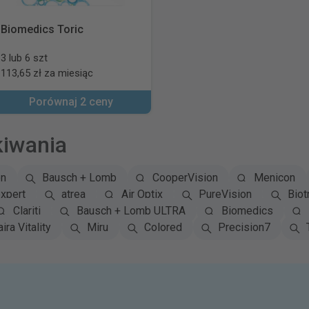
Biomedics Toric
3 lub 6 szt
113,65 zł za miesiąc
Porównaj 2 ceny
kiwania
on
Bausch + Lomb
CooperVision
Menicon
xpert
atrea
Air Optix
PureVision
Biot
Clariti
Bausch + Lomb ULTRA
Biomedics
ira Vitality
Miru
Colored
Precision7