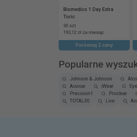
Biomedics 1 Day Extra
Toric
30 szt
193,12 zł za miesiąc
Porównaj 2 ceny
Popularne wyszu
Johnson & Johnson
Alc
Acuvue
iWear
Eye
Precision1
Proclear
TOTAL30
Live
Ava