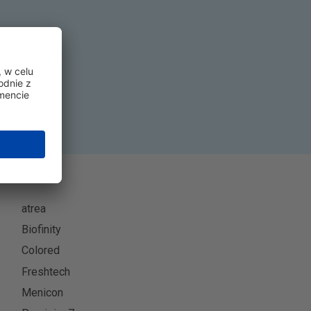
się
atrea
Biofinity
Colored
Freshtech
Menicon