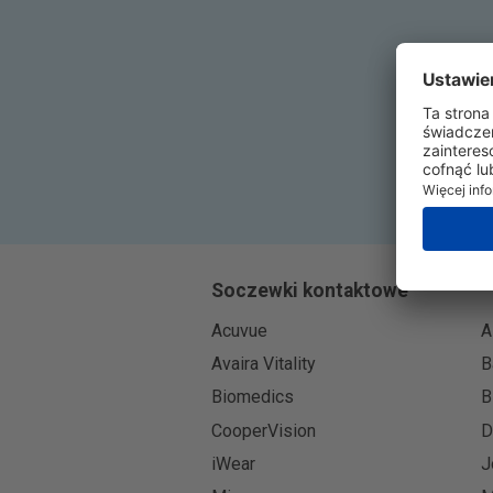
Soczewki kontaktowe
Acuvue
A
Avaira Vitality
B
Biomedics
B
CooperVision
D
iWear
J