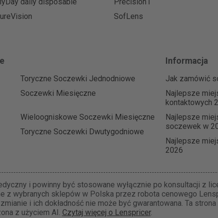
yDay daily disposable
Precision1
ureVision
SofLens
e
Informacja
Toryczne Soczewki Jednodniowe
Jak zamówić s
Soczewki Miesięczne
Najlepsze mie
kontaktowych 
Wieloogniskowe Soczewki Miesięczne
Najlepsze miej
soczewek w 2
Toryczne Soczewki Dwutygodniowe
Najlepsze miej
2026
yczny i powinny być stosowane wyłącznie po konsultacji z li
ne z wybranych sklepów w Polska przez robota cenowego Lenspr
 zmianie i ich dokładność nie może być gwarantowana. Ta strona
ona z użyciem AI.
Czytaj więcej o Lenspricer
.