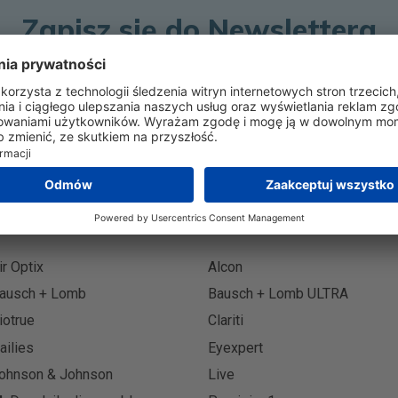
Zapisz się do Newslettera
Zapisz 
ir Optix
Alcon
ausch + Lomb
Bausch + Lomb ULTRA
iotrue
Clariti
ailies
Eyexpert
ohnson & Johnson
Live