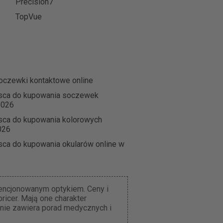
Precision7
TopVue
oczewki kontaktowe online
jsca do kupowania soczewek
2026
sca do kupowania kolorowych
026
sca do kupowania okularów online w
cencjonowanym optykiem. Ceny i
icer. Mają one charakter
 nie zawiera porad medycznych i