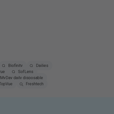
Biofinity
Dailies
rue
SofLens
MyDay daily disposable
TopVue
Freshtech