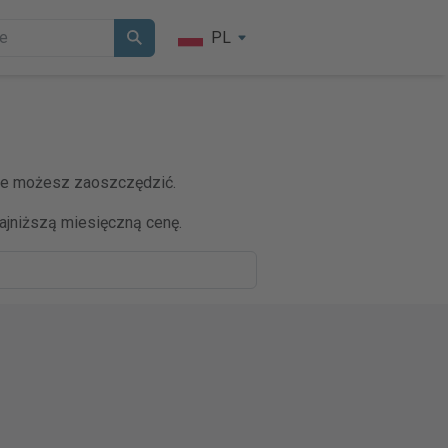
PL
ile możesz zaoszczędzić.
jniższą miesięczną cenę.