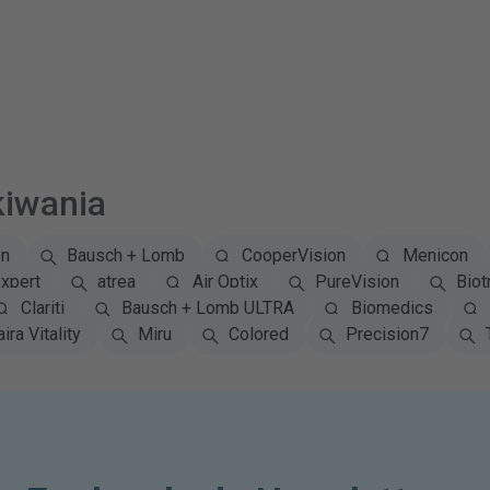
kiwania
on
Bausch + Lomb
CooperVision
Menicon
xpert
atrea
Air Optix
PureVision
Biot
Clariti
Bausch + Lomb ULTRA
Biomedics
ira Vitality
Miru
Colored
Precision7