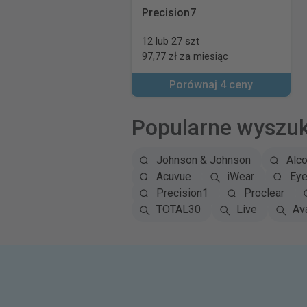
Precision7
12 lub 27 szt
97,77 zł za miesiąc
Porównaj 4 ceny
Popularne wyszu
Johnson & Johnson
Alc
Acuvue
iWear
Eye
Precision1
Proclear
TOTAL30
Live
Ava