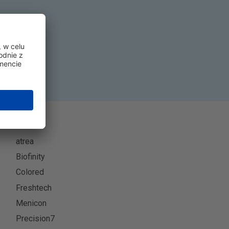
się
atrea
Biofinity
Colored
Freshtech
Menicon
Precision7