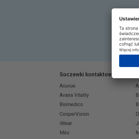
Soczewki kontaktowe
Acuvue
A
Avaira Vitality
B
Biomedics
B
CooperVision
D
iWear
J
Miru
M