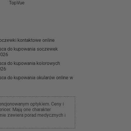
TopVue
oczewki kontaktowe online
jsca do kupowania soczewek
2026
sca do kupowania kolorowych
026
sca do kupowania okularów online w
cencjonowanym optykiem. Ceny i
icer. Mają one charakter
 nie zawiera porad medycznych i