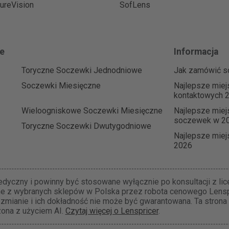
ureVision
SofLens
e
Informacja
Toryczne Soczewki Jednodniowe
Jak zamówić s
Soczewki Miesięczne
Najlepsze mie
kontaktowych 
Wieloogniskowe Soczewki Miesięczne
Najlepsze miej
soczewek w 2
Toryczne Soczewki Dwutygodniowe
Najlepsze miej
2026
yczny i powinny być stosowane wyłącznie po konsultacji z li
ne z wybranych sklepów w Polska przez robota cenowego Lenspr
 zmianie i ich dokładność nie może być gwarantowana. Ta strona
ona z użyciem AI.
Czytaj więcej o Lenspricer
.