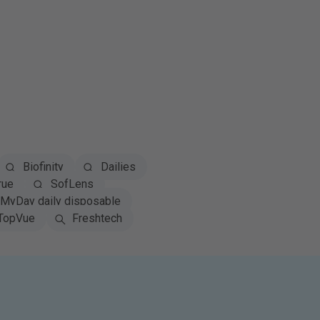
Biofinity
Dailies
rue
SofLens
MyDay daily disposable
TopVue
Freshtech