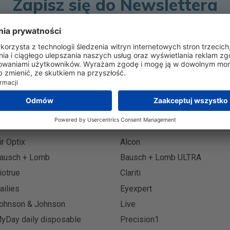
Zapisz się do Newslettera
Zapisz 
ir Optix
Alcon
ausch + Lomb
Bausch + Lomb ULTRA
iotrue
Clariti
ailies
Eyexpert
ohnson & Johnson
Live
yDay daily disposable
Precision1