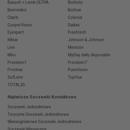
Bausch + Lomb ULTRA
Biofinity
Biomedics
Biotrue
Clariti
Colored
CooperVision
Dailies
Eyexpert
Freshtech
iWear
Johnson & Johnson
Live
Menicon
Miru
MyDay daily disposable
Precision1
Precision7
Proclear
PureVision
SofLens
TopVue
TOTAL30
Najtańsze Soczewki Kontaktowe
Soczewki Jednodniowe
Toryczne Soczewki Jednodniowe
Wieloogniskowe Soczewki Jednodniowe
Soczewki Miesięczne