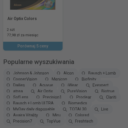
Air Optix Colors
2 szt
77,98 zł za miesiąc
Porównaj 5 ceny
Popularne wyszukiwania
Johnson & Johnson
Alcon
Bausch + Lomb
CooperVision
Menicon
Biofinity
Dailies
Acuvue
iWear
Eyexpert
atrea
Air Optix
PureVision
Biotrue
SofLens
Precision1
Proclear
Clariti
Bausch + Lomb ULTRA
Biomedics
MyDay daily disposable
TOTAL30
Live
Avaira Vitality
Miru
Colored
Precision7
TopVue
Freshtech