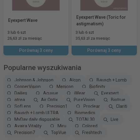
Eyexpert Wave (Toric for
Eyexpert Wave
astigmatism)
3 lub 6 szt
3 lub 6 szt
26,63 zł za miesiąc
35,63 zł za miesiąc
Porównaj 3 ceny
Porównaj 3 ceny
Popularne wyszukiwania
Johnson & Johnson
Alcon
Bausch + Lomb
CooperVision
Menicon
Biofinity
Dailies
Acuvue
iWear
Eyexpert
atrea
Air Optix
PureVision
Biotrue
SofLens
Precision1
Proclear
Clariti
Bausch + Lomb ULTRA
Biomedics
MyDay daily disposable
TOTAL30
Live
Avaira Vitality
Miru
Colored
Precision7
TopVue
Freshtech