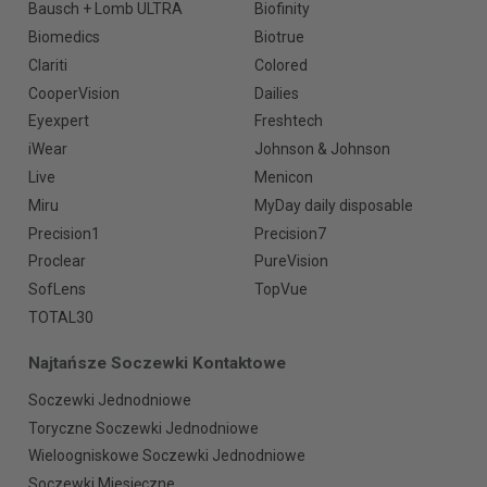
Bausch + Lomb ULTRA
Biofinity
Biomedics
Biotrue
Clariti
Colored
CooperVision
Dailies
Eyexpert
Freshtech
iWear
Johnson & Johnson
Live
Menicon
Miru
MyDay daily disposable
Precision1
Precision7
Proclear
PureVision
SofLens
TopVue
TOTAL30
Najtańsze Soczewki Kontaktowe
Soczewki Jednodniowe
Toryczne Soczewki Jednodniowe
Wieloogniskowe Soczewki Jednodniowe
Soczewki Miesięczne