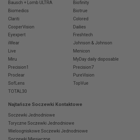
Bausch + Lomb ULTRA
Biofinity
Biomedics
Biotrue
Clariti
Colored
CooperVision
Dailies
Eyexpert
Freshtech
iWear
Johnson & Johnson
Live
Menicon
Miru
MyDay daily disposable
Precision1
Precision7
Proclear
PureVision
SofLens
TopVue
TOTAL30
Najtańsze Soczewki Kontaktowe
Soczewki Jednodniowe
Toryczne Soczewki Jednodniowe
Wieloogniskowe Soczewki Jednodniowe
Soczewki Miesięczne