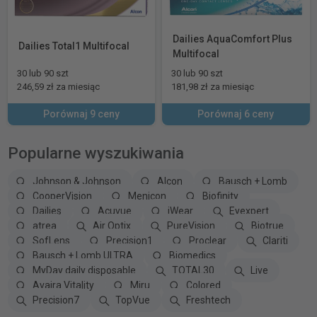
Dailies AquaComfort Plus
Dailies Total1 Multifocal
Multifocal
30 lub 90 szt
30 lub 90 szt
246,59 zł za miesiąc
181,98 zł za miesiąc
Porównaj 9 ceny
Porównaj 6 ceny
Popularne wyszukiwania
Johnson & Johnson
Alcon
Bausch + Lomb
CooperVision
Menicon
Biofinity
Dailies
Acuvue
iWear
Eyexpert
atrea
Air Optix
PureVision
Biotrue
SofLens
Precision1
Proclear
Clariti
Bausch + Lomb ULTRA
Biomedics
MyDay daily disposable
TOTAL30
Live
Avaira Vitality
Miru
Colored
Precision7
TopVue
Freshtech