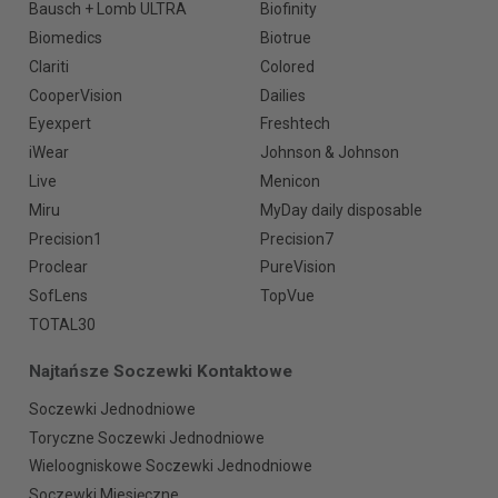
Bausch + Lomb ULTRA
Biofinity
Biomedics
Biotrue
Clariti
Colored
CooperVision
Dailies
Eyexpert
Freshtech
iWear
Johnson & Johnson
Live
Menicon
Miru
MyDay daily disposable
Precision1
Precision7
Proclear
PureVision
SofLens
TopVue
TOTAL30
Najtańsze Soczewki Kontaktowe
Soczewki Jednodniowe
Toryczne Soczewki Jednodniowe
Wieloogniskowe Soczewki Jednodniowe
Soczewki Miesięczne