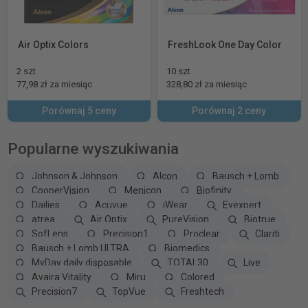
Air Optix Colors
FreshLook One Day Color
2 szt
10 szt
77,98 zł za miesiąc
328,80 zł za miesiąc
Porównaj 5 ceny
Porównaj 2 ceny
Popularne wyszukiwania
Johnson & Johnson
Alcon
Bausch + Lomb
CooperVision
Menicon
Biofinity
Dailies
Acuvue
iWear
Eyexpert
atrea
Air Optix
PureVision
Biotrue
SofLens
Precision1
Proclear
Clariti
Bausch + Lomb ULTRA
Biomedics
MyDay daily disposable
TOTAL30
Live
Avaira Vitality
Miru
Colored
Precision7
TopVue
Freshtech