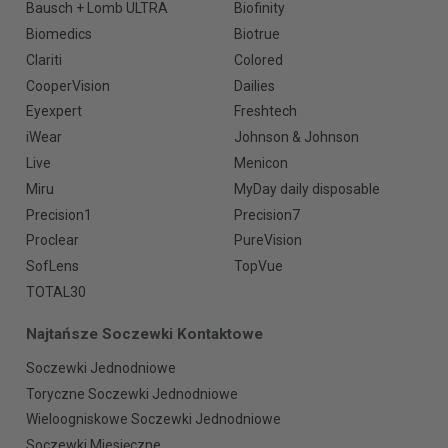
Bausch + Lomb ULTRA
Biofinity
Biomedics
Biotrue
Clariti
Colored
CooperVision
Dailies
Eyexpert
Freshtech
iWear
Johnson & Johnson
Live
Menicon
Miru
MyDay daily disposable
Precision1
Precision7
Proclear
PureVision
SofLens
TopVue
TOTAL30
Najtańsze Soczewki Kontaktowe
Soczewki Jednodniowe
Toryczne Soczewki Jednodniowe
Wieloogniskowe Soczewki Jednodniowe
Soczewki Miesięczne