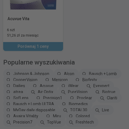
Acuvue Vita
6 szt
51,26 zł za miesiąc
Porównaj 1 ceny
Popularne wyszukiwania
Johnson & Johnson
Alcon
Bausch + Lomb
CooperVision
Menicon
Biofinity
Dailies
Acuvue
iWear
Eyexpert
atrea
Air Optix
PureVision
Biotrue
SofLens
Precision1
Proclear
Clariti
Bausch + Lomb ULTRA
Biomedics
MyDay daily disposable
TOTAL30
Live
Avaira Vitality
Miru
Colored
Precision7
TopVue
Freshtech