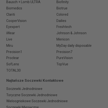
Bausch + Lomb ULTRA
Biofinity
Biomedics
Biotrue
Clariti
Colored
CooperVision
Dailies
Eyexpert
Freshtech
iWear
Johnson & Johnson
Live
Menicon
Miru
MyDay daily disposable
Precision1
Precision7
Proclear
PureVision
SofLens
TopVue
TOTAL30
Najtańsze Soczewki Kontaktowe
Soczewki Jednodniowe
Toryczne Soczewki Jednodniowe
Wieloogniskowe Soczewki Jednodniowe
Soczewki Miesięczne