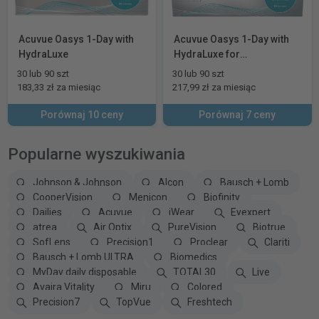
Acuvue Oasys 1-Day with
Acuvue Oasys 1-Day with
HydraLuxe
HydraLuxe for
Astigmatism
30 lub 90 szt
30 lub 90 szt
183,33 zł za miesiąc
217,99 zł za miesiąc
Porównaj 10 ceny
Porównaj 7 ceny
Popularne wyszukiwania
Johnson & Johnson
Alcon
Bausch + Lomb
CooperVision
Menicon
Biofinity
Dailies
Acuvue
iWear
Eyexpert
atrea
Air Optix
PureVision
Biotrue
SofLens
Precision1
Proclear
Clariti
Bausch + Lomb ULTRA
Biomedics
MyDay daily disposable
TOTAL30
Live
Avaira Vitality
Miru
Colored
Precision7
TopVue
Freshtech