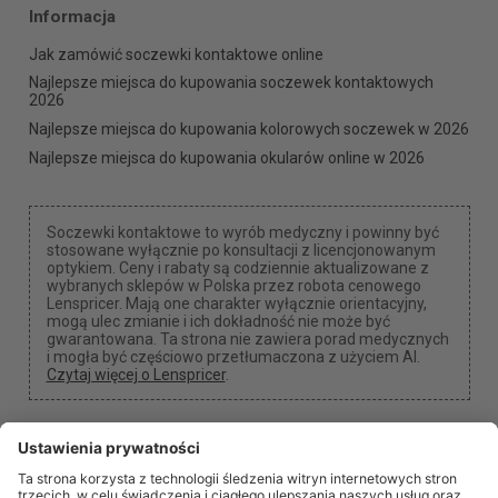
Informacja
Jak zamówić soczewki kontaktowe online
Najlepsze miejsca do kupowania soczewek kontaktowych
2026
Najlepsze miejsca do kupowania kolorowych soczewek w 2026
Najlepsze miejsca do kupowania okularów online w 2026
Soczewki kontaktowe to wyrób medyczny i powinny być
stosowane wyłącznie po konsultacji z licencjonowanym
optykiem. Ceny i rabaty są codziennie aktualizowane z
wybranych sklepów w Polska przez robota cenowego
Lenspricer. Mają one charakter wyłącznie orientacyjny,
mogą ulec zmianie i ich dokładność nie może być
gwarantowana. Ta strona nie zawiera porad medycznych
i mogła być częściowo przetłumaczona z użyciem AI.
Czytaj więcej o Lenspricer
.