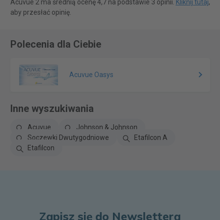
Acuvue 2 ma średnią ocenę 4,7 na podstawie 3 opinii.
Kliknij tutaj
,
aby przesłać opinię.
Polecenia dla Ciebie
Acuvue Oasys
Inne wyszukiwania
Acuvue
Johnson & Johnson
Soczewki Dwutygodniowe
Etafilcon A
Etafilcon
Zapisz się do Newslettera