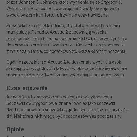
przez Johnson & Johnson, które wymienia się co 2 tygodnie.
Wykonane z Etafilcon A, zawierają 58% wody, co zapewnia
wysoki poziom komfortu i utrzymuje oczy nawilżone.
Soczewki te mają lekki odcień, aby ułatwić ich widoczność i
manipulację. Ponadto, Acuvue 2 zapewniają wysoką
przepuszczalność tlenu na poziomie 33 Dk/t, co przyczynia się
do zdrowia i komfortu Twoich oczu. Cienkie brzegi soczewek
zmniejszają tarcie, co dodatkowo zwiększa komfort noszenia.
Ogólnie rzecz biorąc, Acuvue 2 to doskonały wybór dla osób
szukających wygodnych i łatwych w obsłudze soczewek, które
można nosić przez 14 dni zanim wymienią je na parę nowych.
Czas noszenia
Acuvue 2 są to soczewki na soczewka dwutygodniowa.
Soczewki dwutygodniowe, znane również jako soczewki
dwutygodniowe lub soczewki tygodniowe, są noszone przez 14
dni. Niektóre z nich mogą być noszone również podczas snu.
Opinie