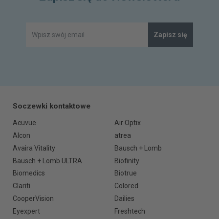
Zapisz się
Soczewki kontaktowe
Acuvue
Air Optix
Alcon
atrea
Avaira Vitality
Bausch + Lomb
Bausch + Lomb ULTRA
Biofinity
Biomedics
Biotrue
Clariti
Colored
CooperVision
Dailies
Eyexpert
Freshtech