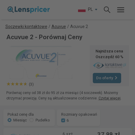
PL
Soczewki kontaktowe
/
Acuvue
/
Acuvue 2
Acuvue 2 - Porównaj Ceny
Najniższa cena
Oszczędź 60 %
Do oferty
(3)
Porównaj ceny od 38 zł do 95 zł za miesiąc (4 soczewek). Możemy
otrzymać prowizję. Ceny są aktualizowane codziennie.
Czytaj więcej
.
Pokaż cenę dla
Rozmiary opakowań
Miesiąc
Pudełko
6
37,99 zł
6 szt